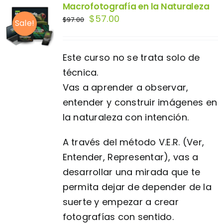
Macrofotografía en la Naturaleza
El
El
$
57.00
$
97.00
Sale!
precio
precio
original
actual
Este curso no se trata solo de
era:
es:
técnica.
$97.00.
$57.00.
Vas a aprender a observar,
entender y construir imágenes en
la naturaleza con intención.
A través del método V.E.R. (Ver,
Entender, Representar), vas a
desarrollar una mirada que te
permita dejar de depender de la
suerte y empezar a crear
fotografías con sentido.