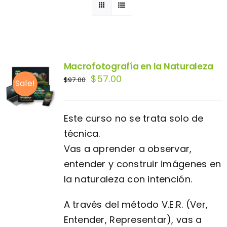
Macrofotografía en la Naturaleza
El
El
$
57.00
$
97.00
Sale!
precio
precio
original
actual
Este curso no se trata solo de
era:
es:
técnica.
$97.00.
$57.00.
Vas a aprender a observar,
entender y construir imágenes en
la naturaleza con intención.
A través del método V.E.R. (Ver,
Entender, Representar), vas a