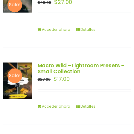
El
El
$
27.00
$
40.00
Sale!
precio
precio
original
actual
era:
es:
Acceder ahora
Detalles
$40.00.
$27.00.
Macro Wild – Lightroom Presets –
Small Collection
Sale!
El
El
$
17.00
$
27.00
precio
precio
original
actual
era:
es:
Acceder ahora
Detalles
$27.00.
$17.00.