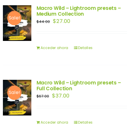
Macro Wild – Lightroom presets –
Medium Collection
Sale!
El
El
$
27.00
$
44.00
precio
precio
original
actual
era:
es:
Acceder ahora
Detalles
$44.00.
$27.00.
Macro Wild – Lightroom presets –
Full Collection
Sale!
El
El
$
37.00
$
67.00
precio
precio
original
actual
era:
es:
Acceder ahora
Detalles