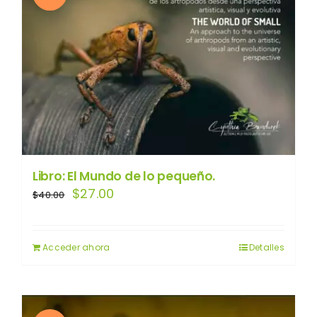
Libro: El Mundo de lo pequeño.
El
El
$
27.00
$
40.00
precio
precio
original
actual
Acceder ahora
Detalles
era:
es:
$40.00.
$27.00.